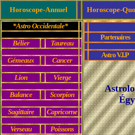
Horoscope-Annuel
Horoscope-Quo
*Astro Occidentale*
Partenaires
Bélier
Taureau
Astro V.I.P
Gémeaux
Cancer
Lion
Vierge
Astrolo
Balance
Scorpion
Égy
Sagittaire
Capricorne
Verseau
Poissons