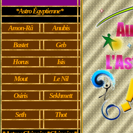
*Astro Égyptienne*
Amon-Râ
Anubis
Bastet
Geb
Horus
Isis
Mout
Le Nil
Osiris
Sekhmett
Seth
Thot