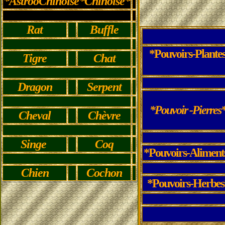
*AstrooChinoise*Chinoise*
Rat
Buffle
*Pouvoirs-Plante
Tigre
Chat
Dragon
Serpent
*Pouvoir -Pierres
Cheval
Chèvre
Singe
Coq
*Pouvoirs-Aliment
Chien
Cochon
*Pouvoirs-Herbes