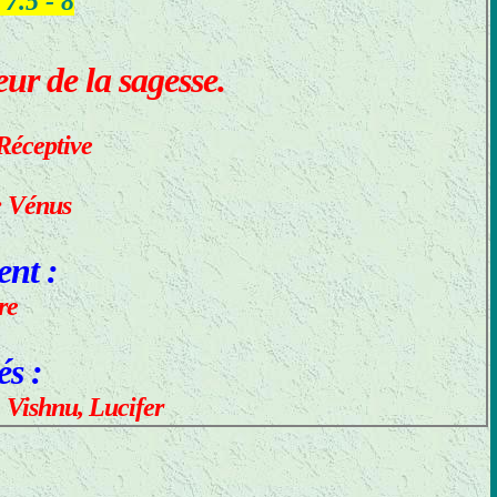
 7.5 - 8
eur de la sagesse.
Réceptive
:
Vénus
nt :
re
és :
, Vishnu, Lucifer