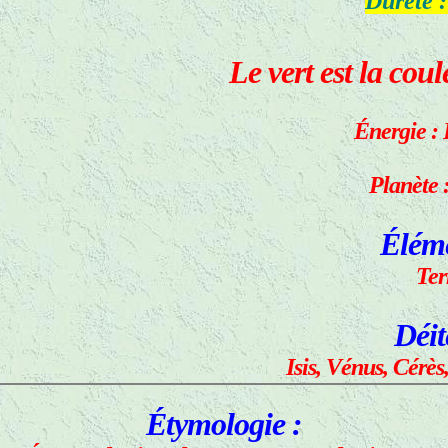
Dureté :
Le vert est la coul
Énergie :
Planète 
Éléme
Ter
Déit
Isis, Vénus, Cérès
Étymologie :