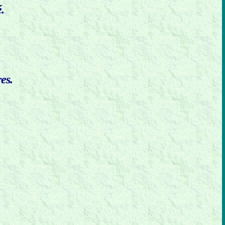
.
es.