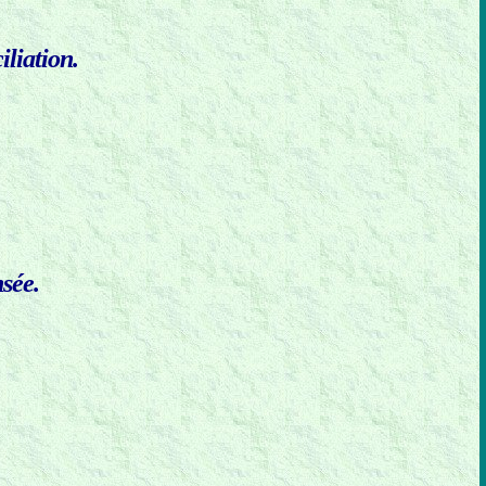
iliation.
nsée.