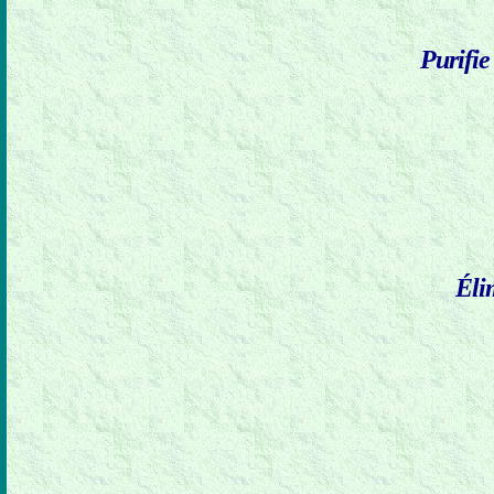
Purifie 
Élim